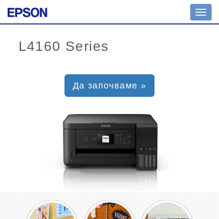
Toggl
navig
Да започваме »