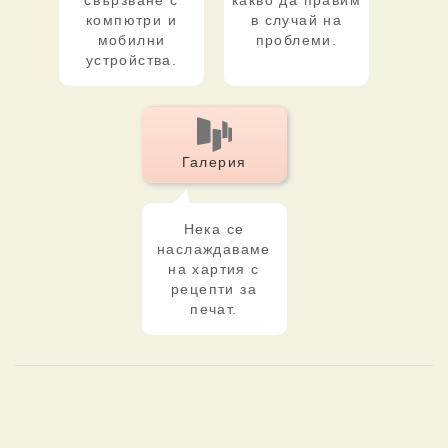
свързване с
какво да правим
компютри и
в случай на
мобилни
проблеми.
устройства.
Галерия
Нека се
наслаждаваме
на хартия с
рецепти за
печат.