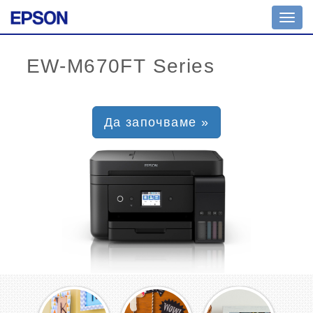
Toggl
navig
Да започваме »