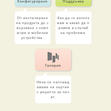
Конфигуриране
Поддръжка
От инсталиране
Как да го използ
на продукта до с
вам и какво да п
вързване с комп
равим в случай
ютри и мобилни
на проблеми.
устройства.
Галерия
Нека се наслажд
аваме на хартия
с рецепти за печ
ат.