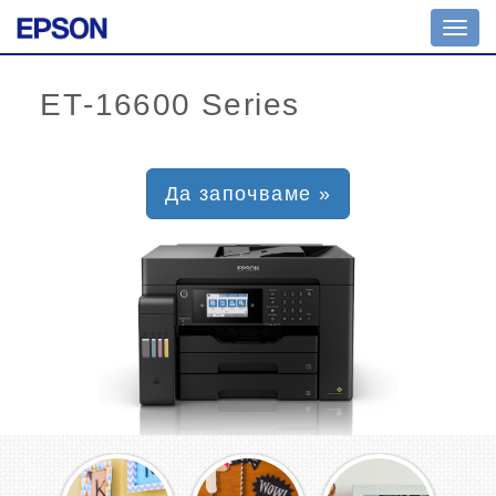
Toggl
navig
Да започваме »