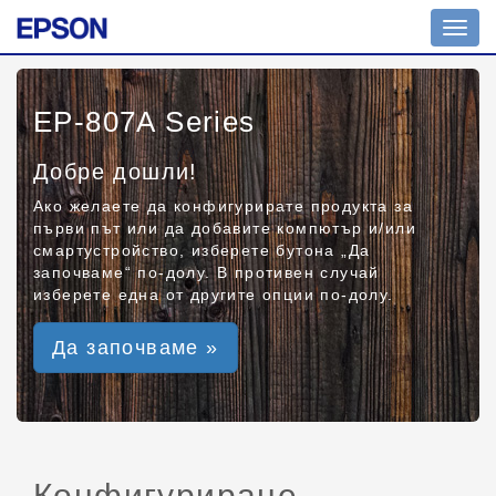
Toggl
navig
EP-807A Series
Добре дошли!
Ако желаете да конфигурирате продукта за
първи път или да добавите компютър и/или
смартустройство, изберете бутона „Да
започваме“ по-долу. В противен случай
изберете една от другите опции по-долу.
Да започваме »
Конфигуриране