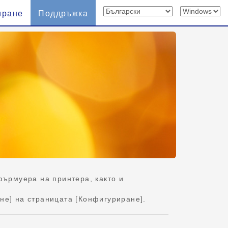
иране
Поддръжка
фърмуера на принтера, както и
ане] на страницата [Конфигуриране].