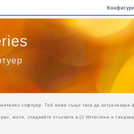
Конфигур
ries
фтуер
нителен софтуер. Той може също така да актуализира 
ран, моля, следвайте стъпките в [2 Изтегляне и свързв