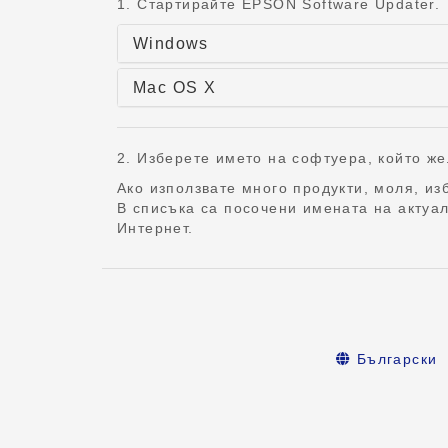
1. Стартирайте EPSON Software Updater.
Windows
Mac OS X
2. Изберете името на софтуера, който же
Ако използвате много продукти, моля, и
В списъка са посочени имената на актуа
Интернет.
Български