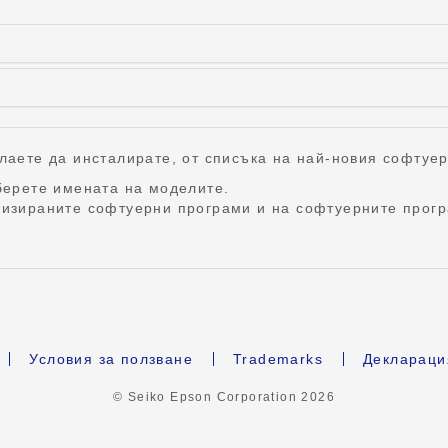
лаете да инсталирате, от списъка на най-новия софтуер
зберете имената на моделите.
лизираните софтуерни програми и на софтуерните прогр
Условия за ползване
Trademarks
Деклараци
© Seiko Epson Corporation
2026