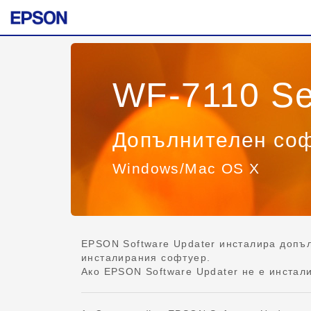
WF-7110 Se
Допълнителен со
Windows/Mac OS X
EPSON Software Updater инсталира допъл
инсталирания софтуер.
Ако EPSON Software Updater не е инстали