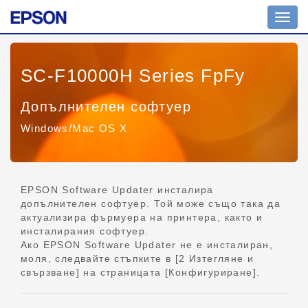
Прев
на
навиг
SC-F10000H Series FpFy
Допълнителен софтуер
Windows/Mac OS X
EPSON Software Updater инсталира
допълнителен софтуер. Той може също така да
актуализира фърмуера на принтера, както и
инсталирания софтуер.
Ако EPSON Software Updater не е инсталиран,
моля, следвайте стъпките в [2 Изтегляне и
свързване] на страницата [Конфигуриране].