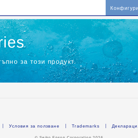
Конфигур
ries
ъпно за този продукт.
Условия за ползване
Trademarks
Деклараци
© Seiko Epson Corporation
2026