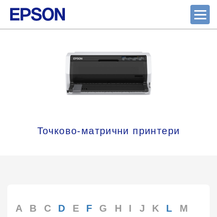
Точково-матрични принтери
A
B
C
D
E
F
G
H
I
J
K
L
M