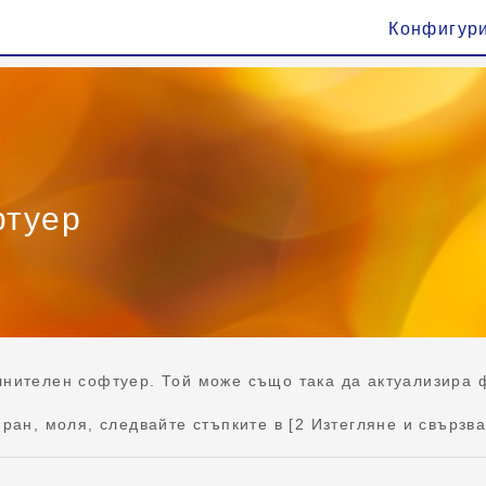
Конфигур
фтуер
нителен софтуер. Той може също така да актуализира 
ран, моля, следвайте стъпките в [2 Изтегляне и свързв