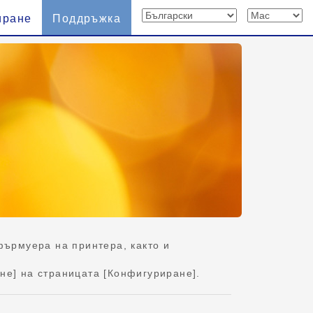
иране
Поддръжка
фърмуера на принтера, както и
ане] на страницата [Конфигуриране].