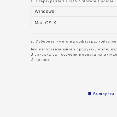
1. Стартирайте EPSON Software Updater.
Windows
Mac OS X
2. Изберете името на софтуера, който же
Ако използвате много продукти, моля, и
В списъка са посочени имената на актуа
Интернет.
Български