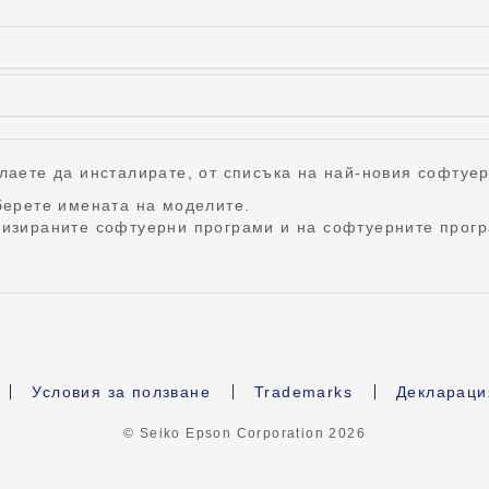
лаете да инсталирате, от списъка на най-новия софтуер
зберете имената на моделите.
лизираните софтуерни програми и на софтуерните прогр
Условия за ползване
Trademarks
Деклараци
© Seiko Epson Corporation
2026