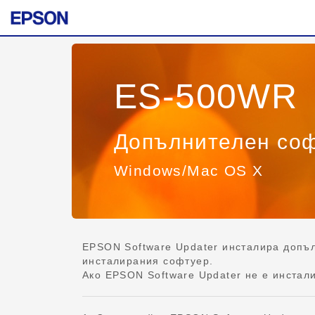
ES-500WR
Допълнителен со
Windows/Mac OS X
EPSON Software Updater инсталира допъл
инсталирания софтуер.
Ако EPSON Software Updater не е инстали