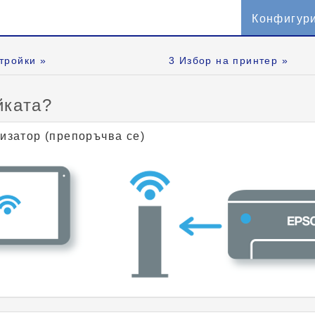
Конфигур
тройки »
3
Избор на принтер »
йката?
изатор (препоръчва се)