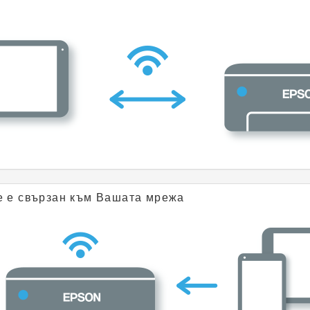
е е свързан към Вашата мрежа