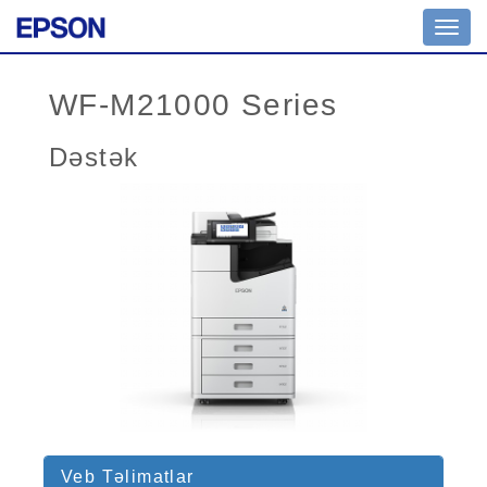
Toggl
navig
WF-M21000 Series
Dəstək