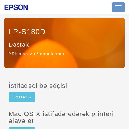
Naviq
keç
LP-S180D
Dəstək
Yükləmə və Sənədləşmə
İstifadəçi bələdçisi
Göstər »
Mac OS X istifadə edərək printeri
əlavə et