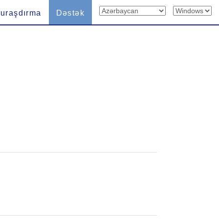
uraşdırma
Dəstək