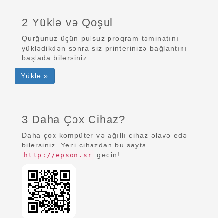
2 Yüklə və Qoşul
Qurğunuz üçün pulsuz proqram təminatını
yüklədikdən sonra siz printerinizə bağlantını
başlada bilərsiniz.
Yüklə »
3 Daha Çox Cihaz?
Daha çox kompüter və ağıllı cihaz əlavə edə
bilərsiniz. Yeni cihazdan bu sayta
gedin!
http://epson.sn