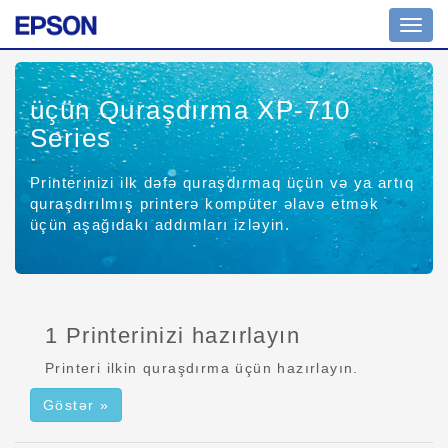
Naviq
keç
üçün Quraşdırma XP-710
Series
Printerinizi ilk dəfə quraşdırmaq üçün və ya artıq
quraşdırılmış printerə kompüter əlavə etmək
üçün aşağıdakı addımları izləyin.
1 Printerinizi hazırlayın
Printeri ilkin quraşdırma üçün hazırlayın.
Göstər »