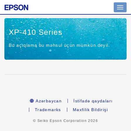
Naviq
keç
XP-410 Series
Bu açıqlama bu məhsul üçün mümkün deyil.
Azərbaycan
İstifadə qaydaları
Trademarks
Məxfilik Bildirişi
© Seiko Epson Corporation
2026