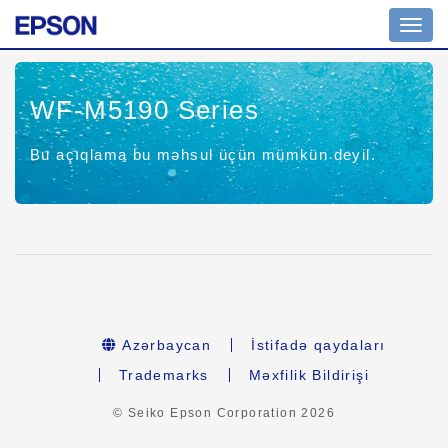
Naviq
keç
WF-M5190 Series
Bu açıqlama bu məhsul üçün mümkün deyil.
Azərbaycan
İstifadə qaydaları
Trademarks
Məxfilik Bildirişi
© Seiko Epson Corporation
2026