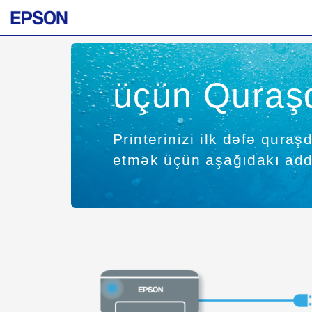
üçün Quraş
Printerinizi ilk dəfə qura
etmək üçün aşağıdakı addı