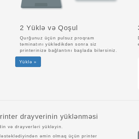
2 Yüklə və Qoşul
Qurğunuz üçün pulsuz proqram
təminatını yüklədikdən sonra siz
printerinizə bağlantını başlada bilərsiniz.
Yüklə »
inter drayverinin yüklənməsi
n və drayverləri yükləyin.
 dəstəklədiyindən əmin olmaq üçün printer