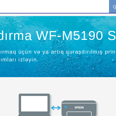
Q
dırma WF-M5190 S
şdırmaq üçün və ya artıq quraşdırılmış pr
mları izləyin.