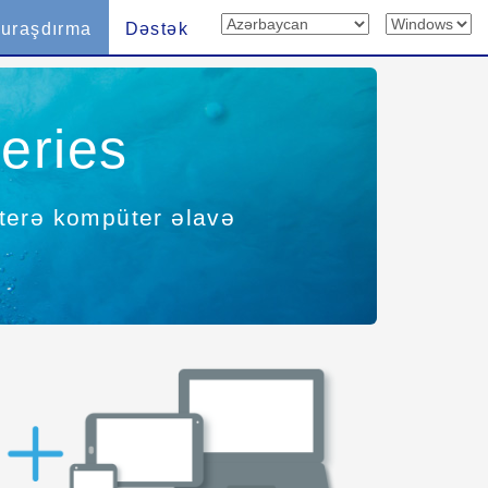
uraşdırma
Dəstək
eries
interə kompüter əlavə