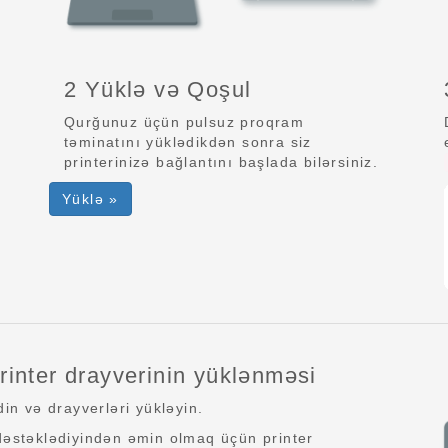
2 Yüklə və Qoşul
Qurğunuz üçün pulsuz proqram
təminatını yüklədikdən sonra siz
printerinizə bağlantını başlada bilərsiniz.
Yüklə »
inter drayverinin yüklənməsi
n və drayverləri yükləyin.
 dəstəklədiyindən əmin olmaq üçün printer