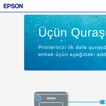
Üçün Quraş
Printerinizi ilk dəfə qura
etmək üçün aşağıdakı addı