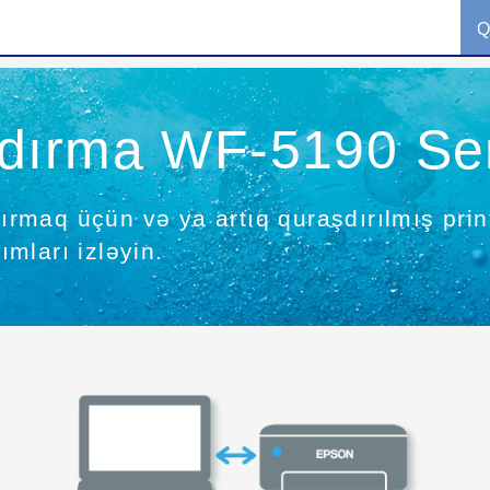
Q
dırma WF-5190 Se
şdırmaq üçün və ya artıq quraşdırılmış pr
mları izləyin.