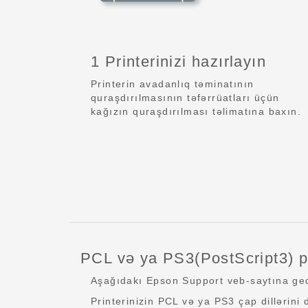
1 Printerinizi hazırlayın
Printerin avadanlıq təminatının
quraşdırılmasının təfərrüatları üçün
kağızın quraşdırılması təlimatına baxın.
PCL və ya PS3(PostScript3) pr
Aşağıdakı Epson Support veb-saytına gedi
Printerinizin PCL və ya PS3 çap dillərini