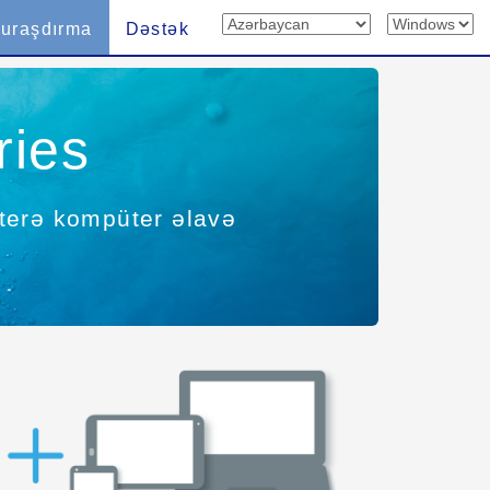
uraşdırma
Dəstək
ries
interə kompüter əlavə