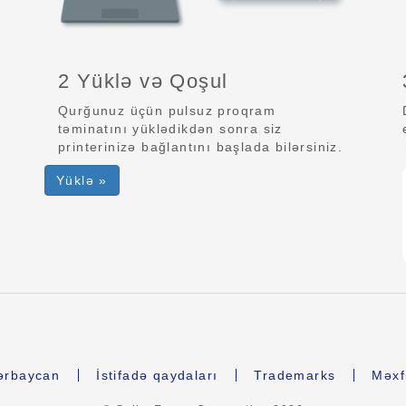
2 Yüklə və Qoşul
Qurğunuz üçün pulsuz proqram
təminatını yüklədikdən sonra siz
printerinizə bağlantını başlada bilərsiniz.
Yüklə »
ərbaycan
İstifadə qaydaları
Trademarks
Məxfi