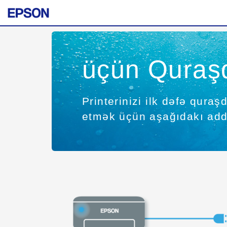
üçün Quraş
Printerinizi ilk dəfə qura
etmək üçün aşağıdakı addı