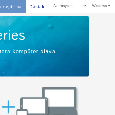
uraşdırma
Dəstək
ries
interə kompüter əlavə