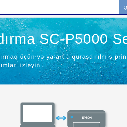
Q
dırma SC-P5000 Se
şdırmaq üçün və ya artıq quraşdırılmış pr
mları izləyin.