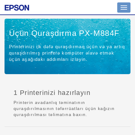
Toggl
navig
Üçün Quraşdırma PX-M884F
Printerinizi ilk dəfə quraşdırmaq üçün və ya artıq
quraşdırılmış printerə kompüter əlavə etmək
üçün aşağıdakı addımları izləyin.
1 Printerinizi hazırlayın
Printerin avadanlıq təminatının
quraşdırılmasının təfərrüatları üçün kağızın
quraşdırılması təlimatına baxın.