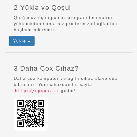
2 Yüklə və Qoşul
Qurğunuz üçün pulsuz proqram təminatını
yüklədikdən sonra siz printerinizə bağlantını
başlada bilərsiniz.
Yüklə »
3 Daha Çox Cihaz?
Daha çox kompüter və ağıllı cihaz əlavə edə
bilərsiniz. Yeni cihazdan bu sayta
gedin!
http://epson.sn