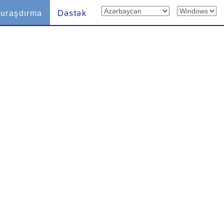
uraşdırma
Dəstək