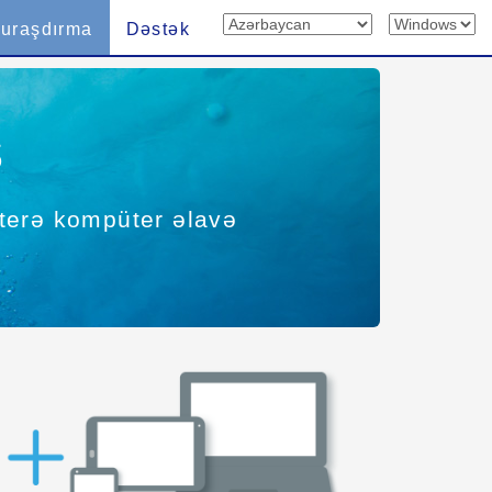
uraşdırma
Dəstək
s
interə kompüter əlavə