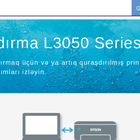
Q
dırma L3050 Serie
şdırmaq üçün və ya artıq quraşdırılmış pr
mları izləyin.