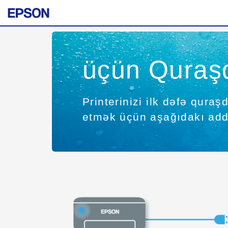
üçün Quraş
Printerinizi ilk dəfə qura
etmək üçün aşağıdakı addı