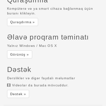
Kompüterə və ya smart cihaza bağlanmaq üçün
buranı klikləyin.
Quraşdırma »
Əlavə proqram təminatı
Yalnız Windows / Mac OS X
Görünüş »
Dəstək
Dərsliklər və digər faydalı məlumatlar
Videolar da burada mövcuddur.
Dəstək »