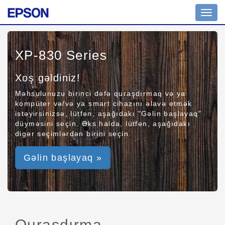
Toggl
navig
XP-830 Series
Xoş gəldiniz!
Məhsulunuzu birinci dəfə quraşdırmaq və ya
kompüter və/və ya smart cihazını əlavə etmək
istəyirsinizsə, lütfən, aşağıdakı "Gəlin başlayaq"
düyməsini seçin. Əks halda, lütfən, aşağıdakı
digər seçimlərdən birini seçin.
Gəlin başlayaq »
Quraşdırma