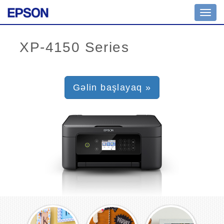
Toggl
navig
Gəlin başlayaq »