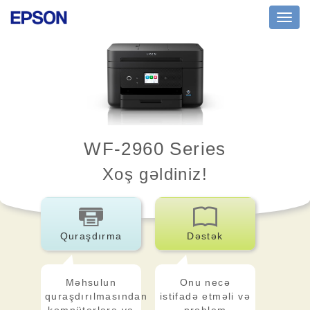
Toggl
navig
WF-2960 Series
Xoş gəldiniz!
Quraşdırma
Dəstək
Məhsulun
Onu necə
quraşdırılmasından
istifadə etməli və