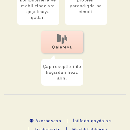
kompüterlərə və
problem
mobil cihazlara
yarandıqda nə
qoşulmaya
etməli.
qədər.
Qalereya
Çap reseptləri ilə
kağızdan həzz
alın.
Azərbaycan
İstifadə qaydaları
Trademarks
Məxfilik Bildirişi