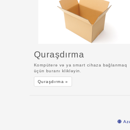
Quraşdırma
Kompüterə və ya smart cihaza bağlanmaq
üçün buranı klikləyin.
Quraşdırma »
Az