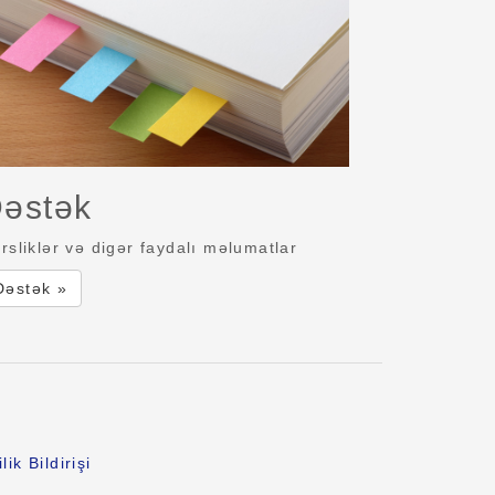
əstək
rsliklər və digər faydalı məlumatlar
Dəstək »
lik Bildirişi