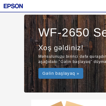
WF-2650 Se
Xoş gəldiniz!
Məhsulunuzu birinci dəfə quraşdır
aşağıdakı "Gəlin başlayaq" düyməs
Gəlin başlayaq »