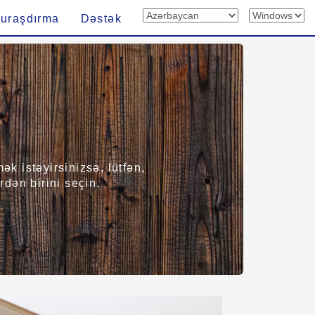
uraşdırma
Dəstək
k istəyirsinizsə, lütfən,
dən birini seçin.