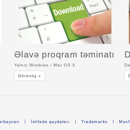
Əlavə proqram təminatı
D
Yalnız Windows / Mac OS X
Də
Görünüş »
ərbaycan
İstifadə qaydaları
Trademarks
Məxfi