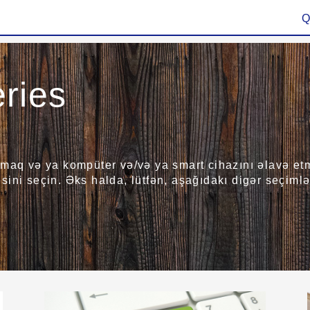
Q
ries
maq və ya kompüter və/və ya smart cihazını əlavə etmə
ini seçin. Əks halda, lütfən, aşağıdakı digər seçimlər