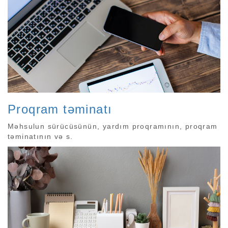
Proqram təminatı
Məhsulun sürücüsünün, yardım proqramının, proqram
təminatının və s.