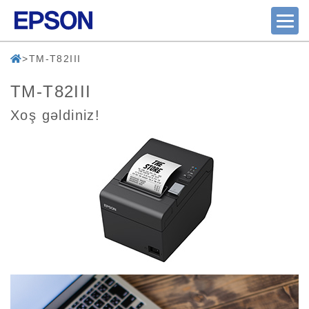
TM-T82III
TM-T82III
Xoş gəldiniz!