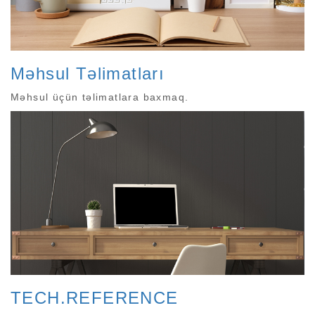
Məhsul Təlimatları
Məhsul üçün təlimatlara baxmaq.
TECH.REFERENCE