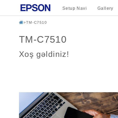
Setup Navi
Gallery
TM-C7510
TM-C7510
Xoş gəldiniz!