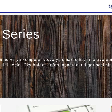
Q
Series
maq və ya kompüter və/və ya smart cihazını əlavə etmə
ini seçin. Əks halda, lütfən, aşağıdakı digər seçimlər