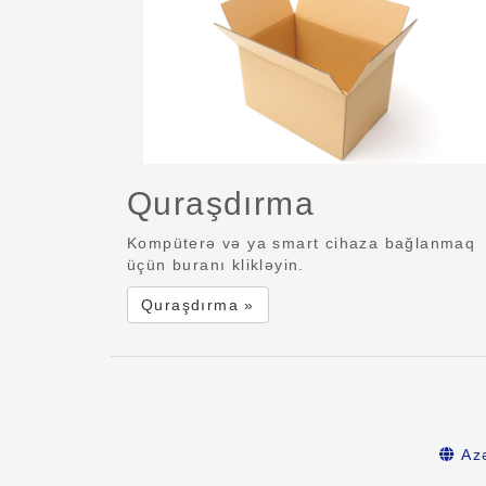
Quraşdırma
Kompüterə və ya smart cihaza bağlanmaq
üçün buranı klikləyin.
Quraşdırma »
Az