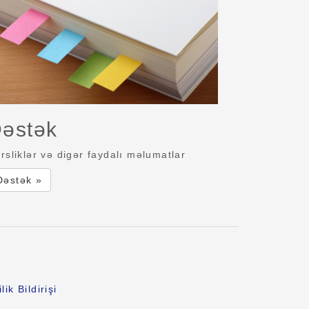
əstək
rsliklər və digər faydalı məlumatlar
Dəstək »
lik Bildirişi