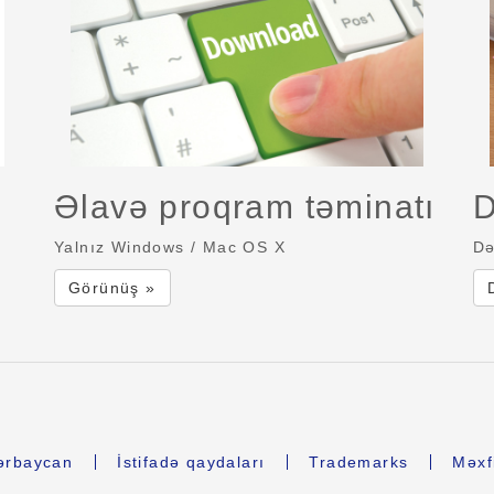
Əlavə proqram təminatı
D
Yalnız Windows / Mac OS X
Də
Görünüş »
ərbaycan
İstifadə qaydaları
Trademarks
Məxfi