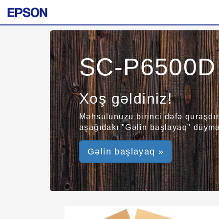
SC-P6500D 
Xoş gəldiniz!
Məhsulunuzu birinci dəfə quraşdır
aşağıdakı "Gəlin başlayaq" düyməs
Gəlin başlayaq »