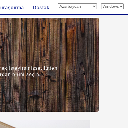
uraşdırma
Dəstək
k istəyirsinizsə, lütfən,
dən birini seçin.