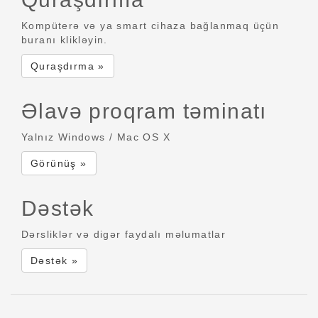
Kompüterə və ya smart cihaza bağlanmaq üçün
buranı klikləyin.
Quraşdırma »
Əlavə proqram təminatı
Yalnız Windows / Mac OS X
Görünüş »
Dəstək
Dərsliklər və digər faydalı məlumatlar
Dəstək »