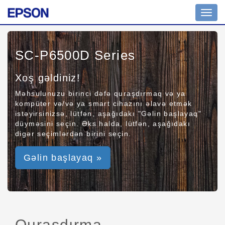
Toggl
navig
SC-P6500D Series
Xoş gəldiniz!
Məhsulunuzu birinci dəfə quraşdırmaq və ya
kompüter və/və ya smart cihazını əlavə etmək
istəyirsinizsə, lütfən, aşağıdakı "Gəlin başlayaq"
düyməsini seçin. Əks halda, lütfən, aşağıdakı
digər seçimlərdən birini seçin.
Gəlin başlayaq »
Quraşdırma