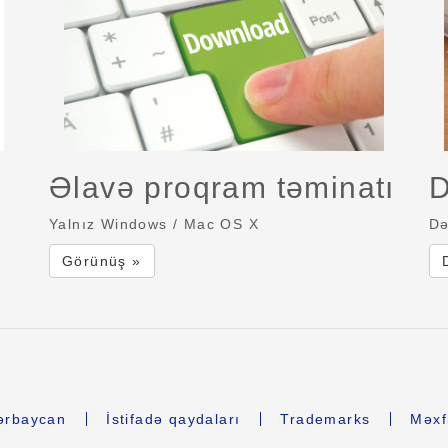
Əlavə proqram təminatı
D
Yalnız Windows / Mac OS X
Də
Görünüş »
ərbaycan
İstifadə qaydaları
Trademarks
Məxfi