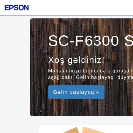
SC-F6300 S
Xoş gəldiniz!
Məhsulunuzu birinci dəfə quraşdır
aşağıdakı "Gəlin başlayaq" düyməs
Gəlin başlayaq »