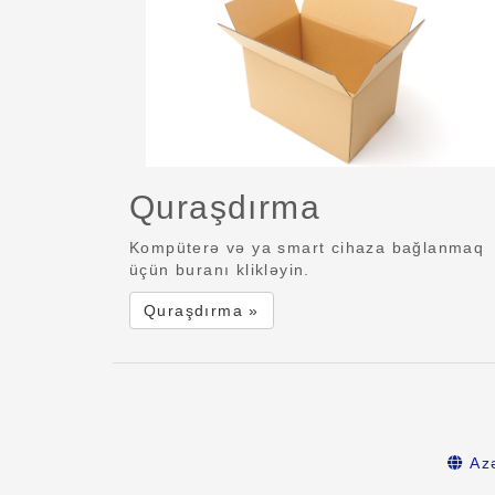
Quraşdırma
Kompüterə və ya smart cihaza bağlanmaq
üçün buranı klikləyin.
Quraşdırma »
Az