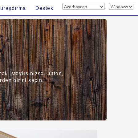
uraşdırma
Dəstək
k istəyirsinizsə, lütfən,
dən birini seçin.