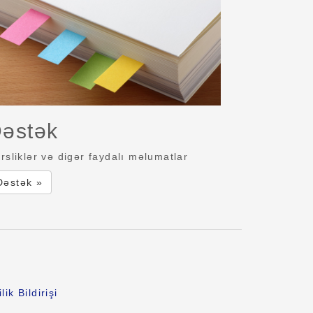
əstək
rsliklər və digər faydalı məlumatlar
Dəstək »
lik Bildirişi