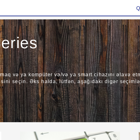
Q
eries
maq və ya kompüter və/və ya smart cihazını əlavə etmə
ini seçin. Əks halda, lütfən, aşağıdakı digər seçimlər