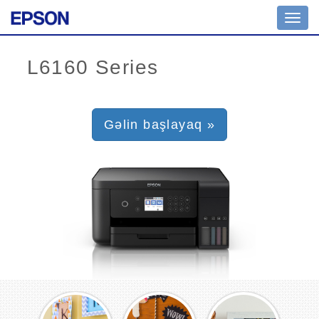
Toggl
navig
Gəlin başlayaq »