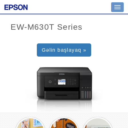
Toggl
navig
Gəlin başlayaq »