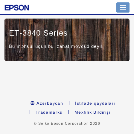
Toggl
navig
ET-3840 Series
Bu məhsul üçün bu izahat mövcud deyil.
Azərbaycan
İstifadə qaydaları
Trademarks
Məxfilik Bildirişi
© Seiko Epson Corporation
2026