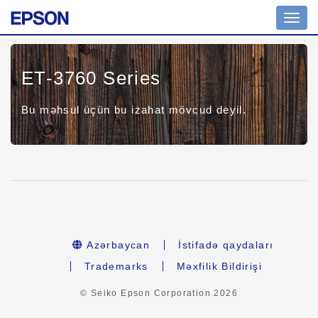
Toggl
navig
ET-3760 Series
Bu məhsul üçün bu izahat mövcud deyil.
Azərbaycan
İstifadə qaydaları
Trademarks
Məxfilik Bildirişi
© Seiko Epson Corporation
2026