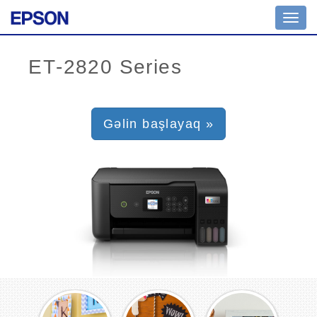
Toggl
navig
Gəlin başlayaq »