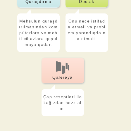
Quraşdırma
Dəstək
Məhsulun quraşd
Onu necə istifad
ırılmasından kom
ə etməli və probl
püterlərə və mob
em yarandıqda n
il cihazlara qoşul
ə etməli.
maya qədər.
Qalereya
Çap reseptləri ilə
kağızdan həzz al
ın.