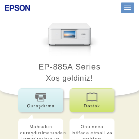
Toggl
navig
EP-885A Series
Xoş gəldiniz!
Quraşdırma
Dəstək
Məhsulun
Onu necə
quraşdırılmasından
istifadə etməli və