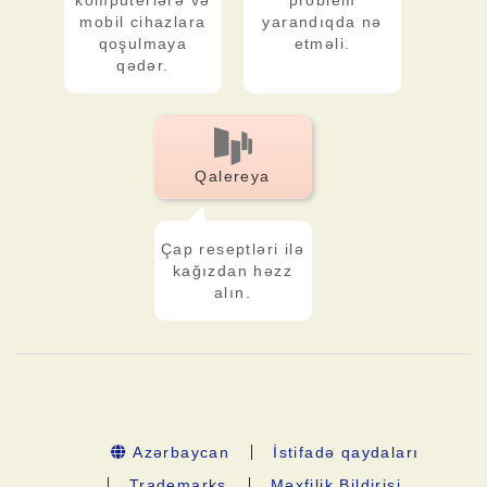
kompüterlərə və
problem
mobil cihazlara
yarandıqda nə
qoşulmaya
etməli.
qədər.
Qalereya
Çap reseptləri ilə
kağızdan həzz
alın.
Azərbaycan
İstifadə qaydaları
Trademarks
Məxfilik Bildirişi