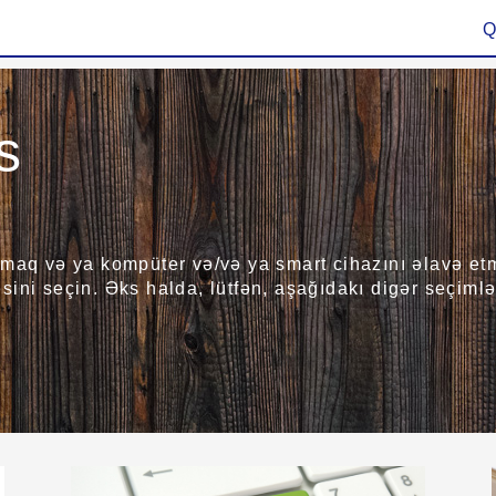
Q
s
maq və ya kompüter və/və ya smart cihazını əlavə etmə
ini seçin. Əks halda, lütfən, aşağıdakı digər seçimlər