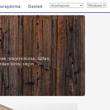
uraşdırma
Dəstək
k istəyirsinizsə, lütfən,
dən birini seçin.