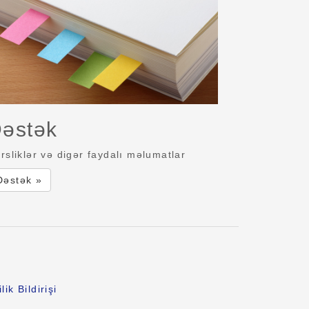
əstək
rsliklər və digər faydalı məlumatlar
Dəstək »
lik Bildirişi