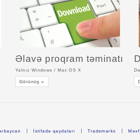
Əlavə proqram təminatı
D
Yalnız Windows / Mac OS X
Də
Görünüş »
ərbaycan
İstifadə qaydaları
Trademarks
Məxfi