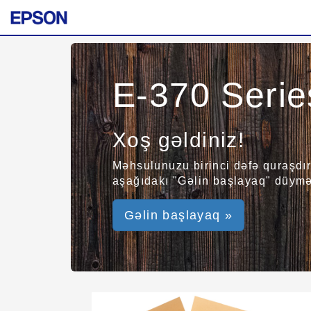
E-370 Serie
Xoş gəldiniz!
Məhsulunuzu birinci dəfə quraşdır
aşağıdakı "Gəlin başlayaq" düyməs
Gəlin başlayaq »