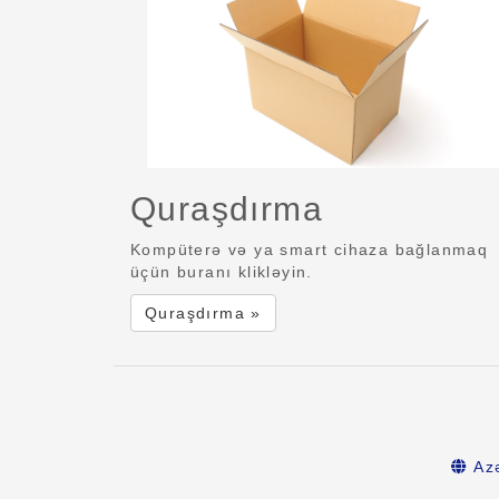
Quraşdırma
Kompüterə və ya smart cihaza bağlanmaq
üçün buranı klikləyin.
Quraşdırma »
Az