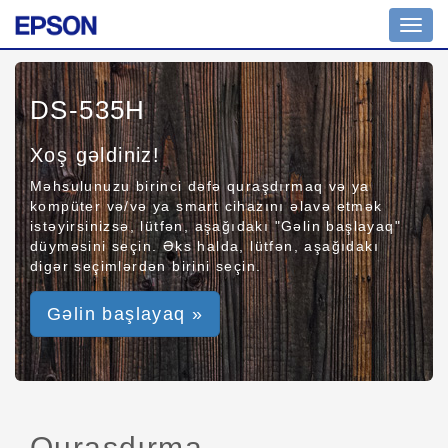
Toggl
navig
DS-535H
Xoş gəldiniz!
Məhsulunuzu birinci dəfə quraşdırmaq və ya
kompüter və/və ya smart cihazını əlavə etmək
istəyirsinizsə, lütfən, aşağıdakı "Gəlin başlayaq"
düyməsini seçin. Əks halda, lütfən, aşağıdakı
digər seçimlərdən birini seçin.
Gəlin başlayaq »
Quraşdırma