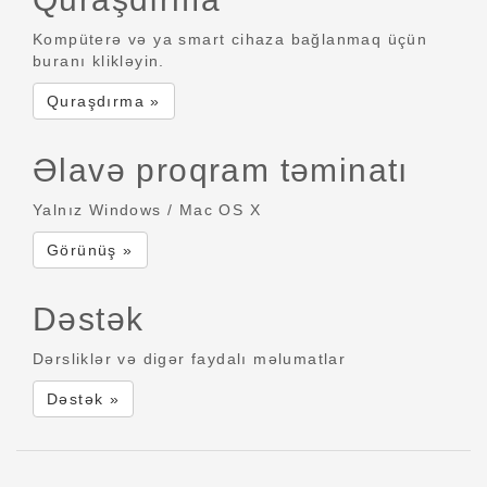
Kompüterə və ya smart cihaza bağlanmaq üçün
buranı klikləyin.
Quraşdırma »
Əlavə proqram təminatı
Yalnız Windows / Mac OS X
Görünüş »
Dəstək
Dərsliklər və digər faydalı məlumatlar
Dəstək »