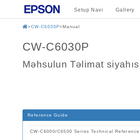
Setup Navi
Gallery
CW-C6030P
Manual
CW-C6030P
Məhsulun Təlimat siyahıs