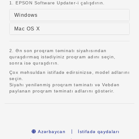
1. EPSON Software Updater-i çalışdırın.
Windows
Mac OS X
2. Ən son proqram təminatı siyahısından
quraşdırmaq istədiyiniz proqram adını seçin,
sonra isə quraşdırın.
Çox məhsuldan istifadə edirsinizsə, model adlarını
seçin.
Siyahı yenilənmiş proqram təminatı və Vebdən
paylanan proqram təminatı adlarını göstərir.
Azərbaycan
İstifadə qaydaları