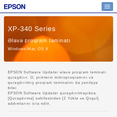
Naviq
keç
XP-340 Series
Əlavə proqram təminatı
Windows/Mac OS X
EPSON Software Updater əlavə proqram təminatı
quraşdırır. O, printerin mikroproqramını və
quraşdırılmış proqram təminatını da yeniləyə
bilər.
EPSON Software Updater quraşdırılmayıbsa,
[Quraşdırma] səhifəsindən [2 Yüklə və Qoşul]
addımlarını icra edin.