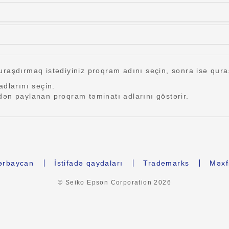
raşdırmaq istədiyiniz proqram adını seçin, sonra isə qura
adlarını seçin.
ən paylanan proqram təminatı adlarını göstərir.
ərbaycan
İstifadə qaydaları
Trademarks
Məxfi
© Seiko Epson Corporation
2026