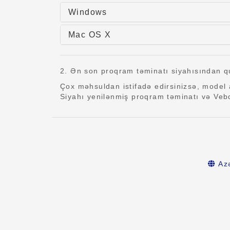
Windows
Mac OS X
2. Ən son proqram təminatı siyahısından qu
Çox məhsuldan istifadə edirsinizsə, model 
Siyahı yenilənmiş proqram təminatı və Vebd
Az