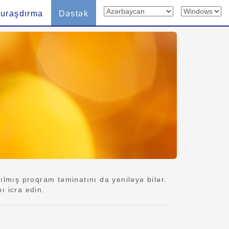
uraşdırma
Dəstək
lmış proqram təminatını da yeniləyə bilər.
ı icra edin.