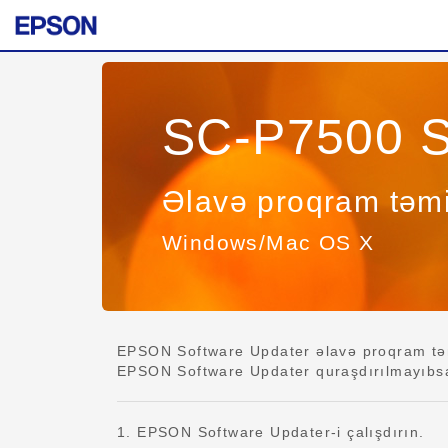
SC-P7500 S
Əlavə proqram təmi
Windows/Mac OS X
EPSON Software Updater əlavə proqram təmin
EPSON Software Updater quraşdırılmayıbsa,
1. EPSON Software Updater-i çalışdırın.