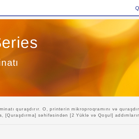
Q
eries
natı
atı quraşdırır. O, printerin mikroproqramını və quraşdırı
 [Quraşdırma] səhifəsindən [2 Yüklə və Qoşul] addımların