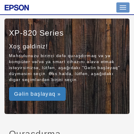
Toggl
navig
XP-820 Series
Xoş gəldiniz!
Məhsulunuzu birinci dəfə quraşdırmaq və ya
kompüter və/və ya smart cihazını əlavə etmək
istəyirsinizsə, lütfən, aşağıdakı "Gəlin başlayaq"
düyməsini seçin. Əks halda, lütfən, aşağıdakı
digər seçimlərdən birini seçin.
Gəlin başlayaq »
Quraşdırma