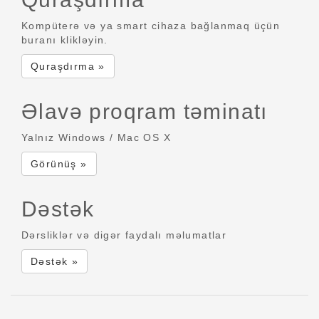
Kompüterə və ya smart cihaza bağlanmaq üçün
buranı klikləyin.
Quraşdırma »
Əlavə proqram təminatı
Yalnız Windows / Mac OS X
Görünüş »
Dəstək
Dərsliklər və digər faydalı məlumatlar
Dəstək »