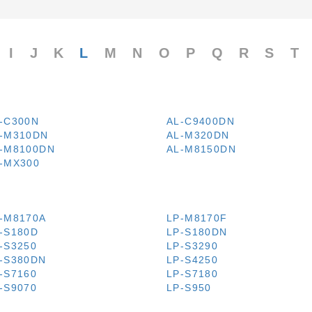
I
J
K
L
M
N
O
P
Q
R
S
T
-C300N
AL-C9400DN
-M310DN
AL-M320DN
-M8100DN
AL-M8150DN
-MX300
-M8170A
LP-M8170F
-S180D
LP-S180DN
-S3250
LP-S3290
-S380DN
LP-S4250
-S7160
LP-S7180
-S9070
LP-S950