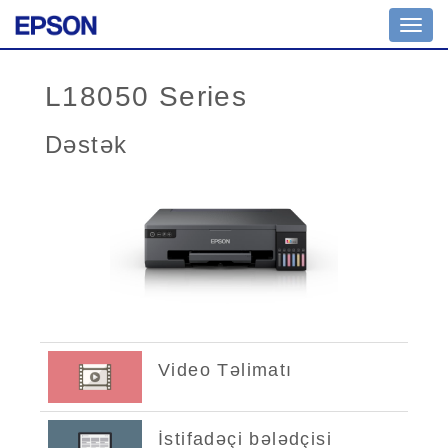
Toggl
navig
L18050 Series
Dəstək