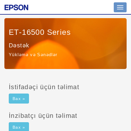
Toggl
navig
ET-16500 Series
Dəstək
Yükləmə və Sənədlər
İstifadəçi üçün təlimat
Bax »
İnzibatçı üçün təlimat
Bax »