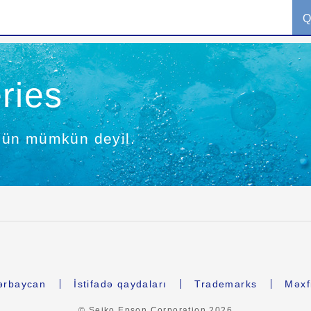
Q
ries
çün mümkün deyil.
ərbaycan
İstifadə qaydaları
Trademarks
Məxfi
© Seiko Epson Corporation
2026